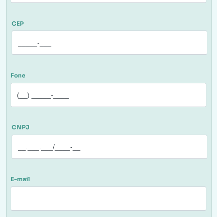
CEP
Fone
CNPJ
E-mail