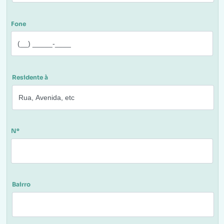
Fone
Residente à
Nº
Bairro